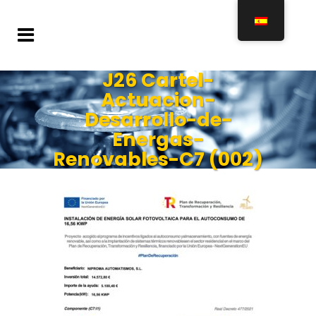
J26 Cartel-
Actuacion-
Desarrollo-de-
Energas-
Renovables-C7 (002)