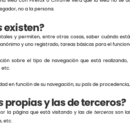
sma web con Firefox o Chrome verá que la web no se d
egador, no a la persona.
s
existen?
tales y permiten, entre otras cosas, saber cuándo es
anónimo y uno registrado, tareas básicas para el funcio
ción sobre el tipo de navegación que está realizando, 
 etc.
idad en función de su navegación, su país de procedencia, 
s
propias y las de terceros?
r la página que está visitando y las
de terceros
son la
, etc.