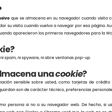
?
nsivo
que se almacena en su navegador cuando visita casi
ar su visita cuando vuelva a navegar por esa página. 
, cuando aparecieron los primeros navegadores para la W
kie?
o, ni spam, ni spyware, ni abre ventanas pop-up.
almacena una
cookie
?
ción sensible sobre usted, como tarjetas de crédito o
 guardan son de carácter técnico, preferencias personales
como persona si no a su navegador web. De hecho, si u