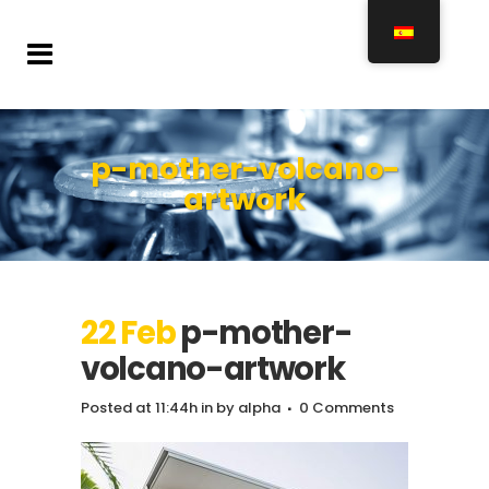
p-mother-volcano-
artwork
22 Feb
p-mother-
volcano-artwork
Posted at 11:44h
in
by
alpha
0 Comments