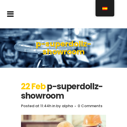
p-superdollz-
showroom
22 Feb
p-superdollz-
showroom
Posted at 11:44h
in
by
alpha
0 Comments