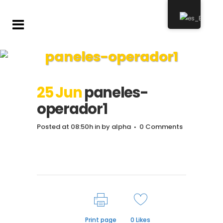
paneles-operador1
25 Jun
paneles-
operador1
Posted at 08:50h
in
by
alpha
0 Comments
Print page
0
Likes